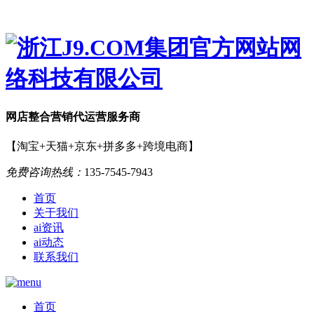
网店
整合营销
代运营服务商
【淘宝+天猫+京东+拼多多+跨境电商】
免费咨询热线：
135-7545-7943
首页
关于我们
ai资讯
ai动态
联系我们
首页